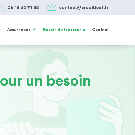
06 18 32 74 88
contact@creditleaf.fr
05 61 38 27 85
SIMULER MON PRÊT
contact@creditleaf.fr
Assurances
Besoin de trésorerie
Contact
our un besoin