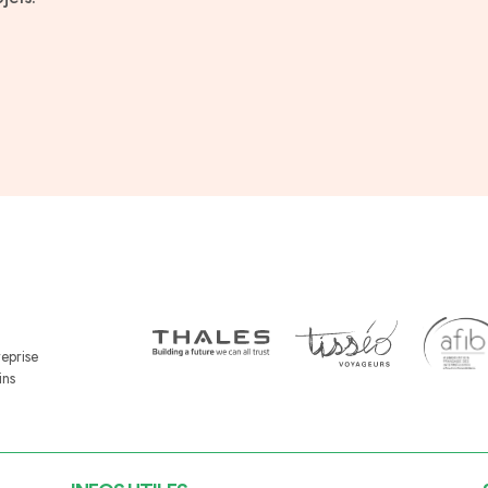
reprise
ins