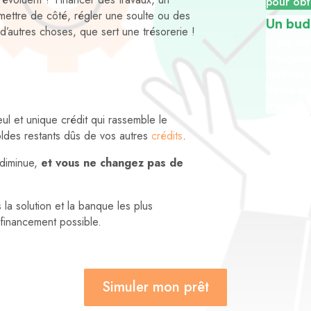
pour obt
mettre de côté, régler une soulte ou des
Un bud
d’autres choses, que sert une trésorerie !
C’est sim
n’augmen
maîtrisé 
Votre en
trésoreri
ul et unique crédit qui rassemble le
soldes restants dûs de vos autres
crédits
.
diminue,
et vous ne changez pas de
la solution et la banque les plus
 financement possible.
Simuler mon prêt