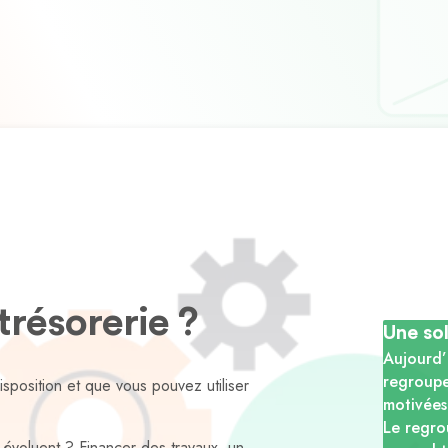
trésorerie ?
Une so
Aujourd’
regroupe
disposition et que vous pouvez utiliser
motivées
Le regro
évoluent ? Financer des travaux, un