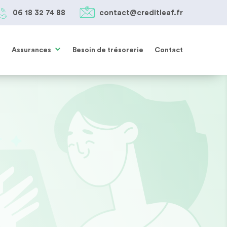
06 18 32 74 88
contact@creditleaf.fr
05 61 38 27 85
SIMULER MON PRÊT
contact@creditleaf.fr
Assurances
Besoin de trésorerie
Contact