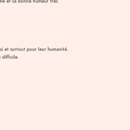
isme et sa bonne humeur très
si et surtout pour leur humanité.
ifficile.