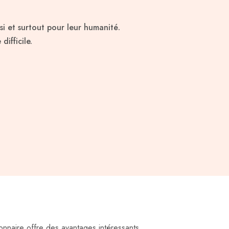
si et surtout pour leur humanité.
ifficile.
ionnaire offre des avantages intéressants,