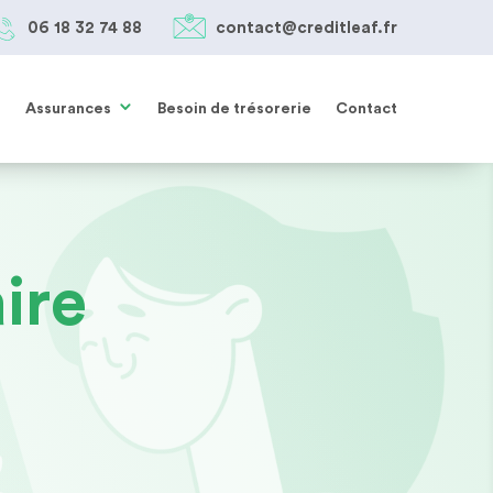
06 18 32 74 88
contact@creditleaf.fr
05 61 38 27 85
SIMULER MON PRÊT
contact@creditleaf.fr
Assurances
Besoin de trésorerie
Contact
ire