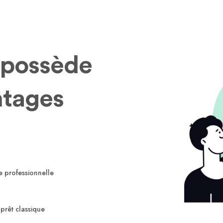
 possède
ntages
e professionnelle
prêt classique