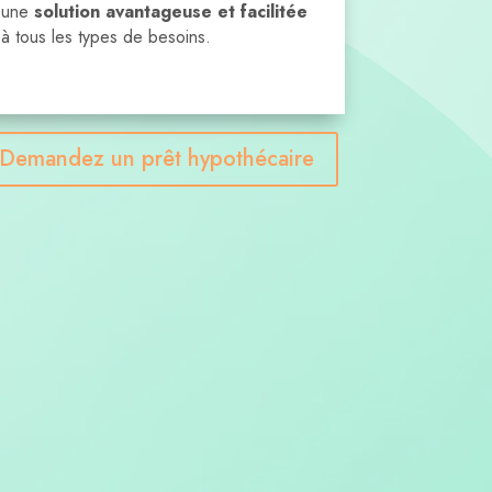
une
solution avantageuse et facilitée
à tous les types de besoins.
Demandez un prêt hypothécaire