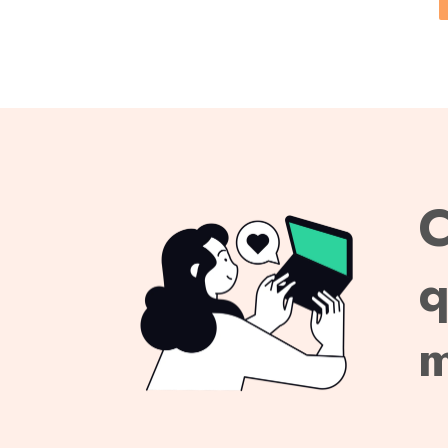
C
q
m