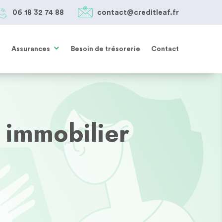
06 18 32 74 88
contact@creditleaf.fr
05 61 38 27 85
SIMULER MON PRÊT
contact@creditleaf.fr
Assurances
Besoin de trésorerie
Contact
 immobilier