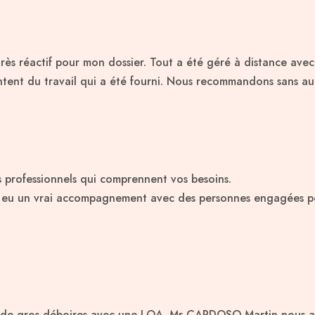
très réactif pour mon dossier. Tout a été géré à distance ave
nt du travail qui a été fourni. Nous recommandons sans auc
s professionnels qui comprennent vos besoins.
ai eu un vrai accompagnement avec des personnes engagées po
ès de gros déboires avec une LOA. Mr CARDOSO Martin nous a