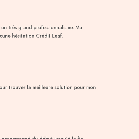
c un très grand professionnalisme. Ma
une hésitation Crédit Leaf.
ur trouver la meilleure solution pour mon
 accompagné du début jusqu'à la fin.