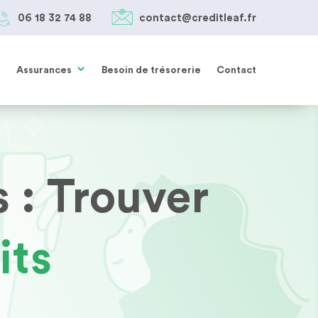
06 18 32 74 88
contact@creditleaf.fr
05 61 38 27 85
SIMULER MON PRÊT
contact@creditleaf.fr
Assurances
Besoin de trésorerie
Contact
 : Trouver
its