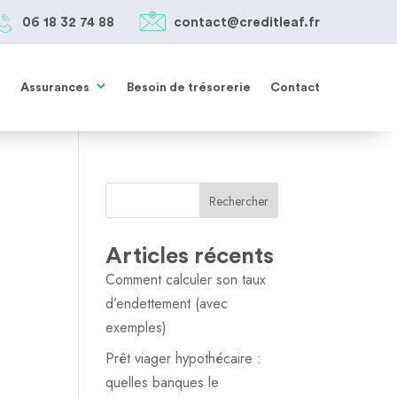
06 18 32 74 88
contact@creditleaf.fr
05 61 38 27 85
SIMULER MON PRÊT
contact@creditleaf.fr
Assurances
Besoin de trésorerie
Contact
Rechercher
Articles récents
Comment calculer son taux
d’endettement (avec
exemples)
Prêt viager hypothécaire :
quelles banques le