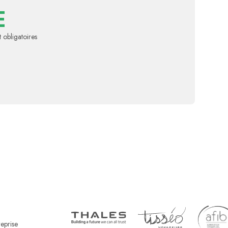
E
 obligatoires
reprise