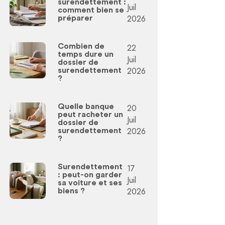
surendettement :
Juil
comment bien se
2026
préparer
Combien de
22
temps dure un
Juil
dossier de
2026
surendettement
?
Quelle banque
20
peut racheter un
Juil
dossier de
2026
surendettement
?
Surendettement
17
: peut-on garder
Juil
sa voiture et ses
2026
biens ?